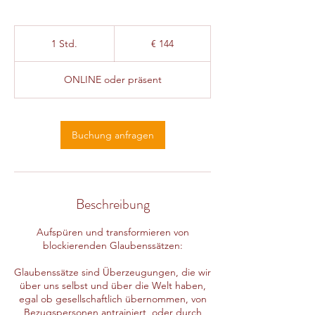
144
Euro
1 Std.
1
€ 144
S
t
ONLINE oder präsent
d
Buchung anfragen
Beschreibung
Aufspüren und transformieren von
blockierenden Glaubenssätzen:
Glaubenssätze sind Überzeugungen, die wir
über uns selbst und über die Welt haben,
egal ob gesellschaftlich übernommen, von
Bezugspersonen antrainiert, oder durch