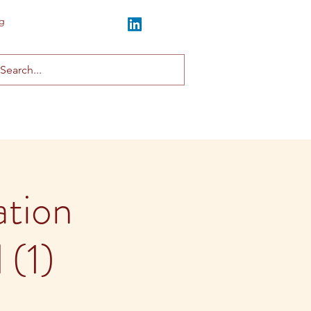
g
tion
(1)