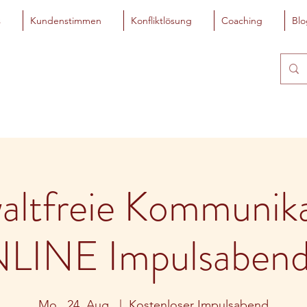
s
Kundenstimmen
Konfliktlösung
Coaching
Blo
altfreie Kommunika
LINE Impulsabend 
Mo., 24. Aug.
  |  
Kostenloser Impulsabend