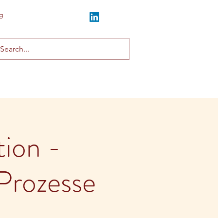
g
ion -
Prozesse