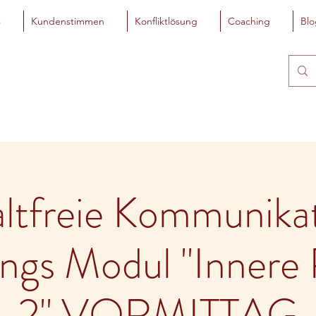
s
Kundenstimmen
Konfliktlösung
Coaching
Blo
ltfreie Kommunikat
ungs Modul "Innere 
2" VORMITTAG