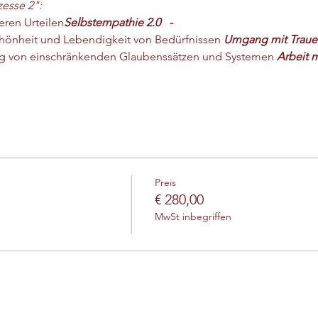
zesse 2":
eren Urteilen
Selbstempathie 2.0   - 
hönheit und Lebendigkeit von Bedürfnissen
 Umgang mit Trauer
g von einschränkenden Glaubenssätzen und Systemen 
Arbeit m
Preis
€ 280,00
MwSt inbegriffen