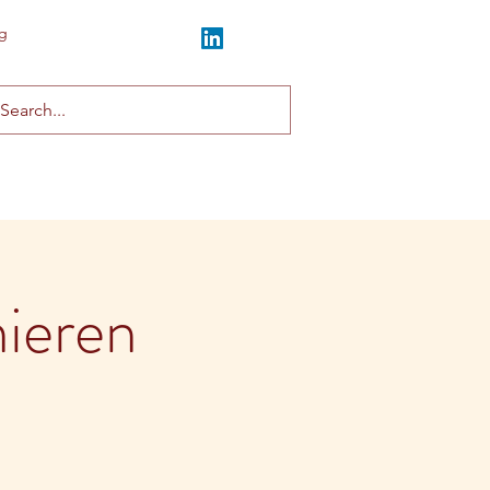
g
mieren