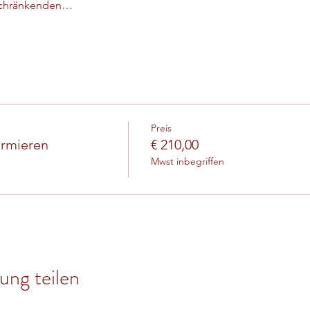
schränkenden…
Preis
ormieren
€ 210,00
Mwst inbegriffen
ung teilen