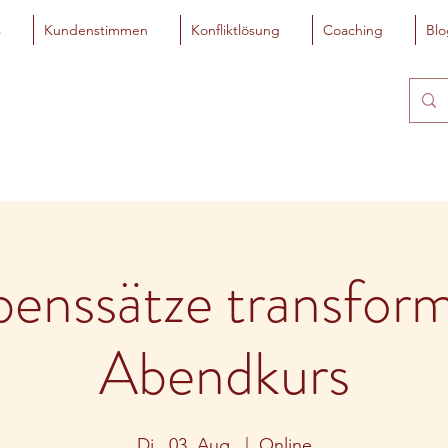
s
Kundenstimmen
Konfliktlösung
Coaching
Blo
enssätze transfor
Abendkurs
Di., 03. Aug.
  |  
Online